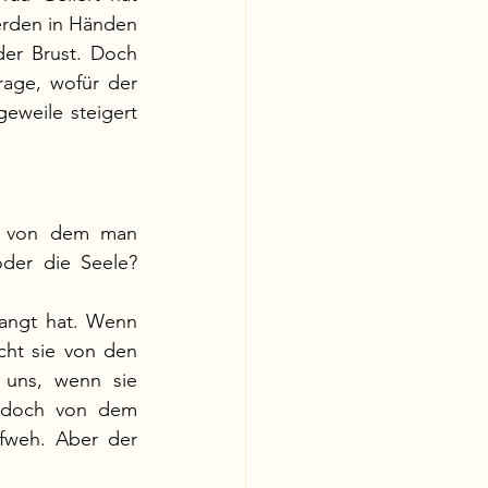
erden in Händen 
er Brust. Doch 
age, wofür der 
eweile steigert 
, von dem man 
der die Seele? 
langt hat. Wenn 
ht sie von den 
uns, wenn sie 
 doch von dem 
pfweh. Aber der 