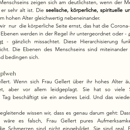
 Menschseins zeigen sich am deutlichsten, wenn der Men
r sehr alt ist. Die 
seelische, körperliche, spirituelle u
 im hohen Alter gleichwertig nebeneinander. 
  nur  die körperliche Seite ernst, das hat die Corona-
n Ebenen werden in der Regel ihr untergeordnet oder - 
gt
 - gänzlich missachtet. Diese Hierarchisierung funkt
 nicht. Die Ebenen des Menschseins sind miteinander 
nd bedingen sich. 
Kopfweh
lert. Wenn sich Frau Gellert über ihr hohes Alter äuße
tet, aber vor allem leidgeplagt. Sie hat so viele 
ag beschäftigt sie ein anderes Leid. Und das wieder
egleitende wissen wir, dass es genau darum geht: Dass 
 wäre es falsch, Frau Gellert pures Aufmerksamkei
die Schmerzen sind nicht eingebildet. Sie sind real. F