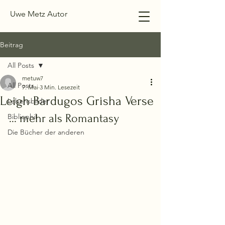
Uwe Metz Autor
Beitrag
All Posts
metuw7
All Posts
7. Mai
3 Min. Lesezeit
Leigh Bardugos Grisha Verse
Lebensbilder
... mehr als Romantasy
Bibliophil
Die Bücher der anderen