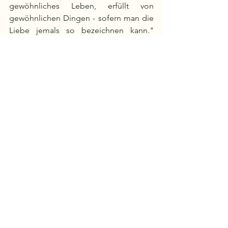
gewöhnliches Leben, erfüllt von 
gewöhnlichen Dingen - sofern man die 
Liebe jemals so bezeichnen kann." 
Kann man?
Kristine
: Man kann.
Lesetipps: 
"Das neunte Haus" von 
Leigh Bardugo, gelesen von Vera Teltz
. 
Die Bücher der anderen
Alle ansehen
Aktuelle Beiträge