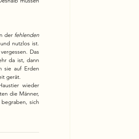
eshalb müssen  
n der 
fehlenden 
nd nutzlos ist. 
 vergessen. Das 
r da ist, dann 
 sie auf Erden 
t gerät. 
ustier wieder 
en die Männer, 
begraben, sich 