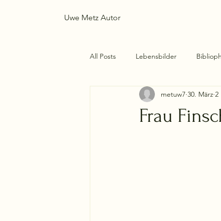
Uwe Metz Autor
All Posts
Lebensbilder
Biblioph
metuw7
30. März
2
Frau Finsc