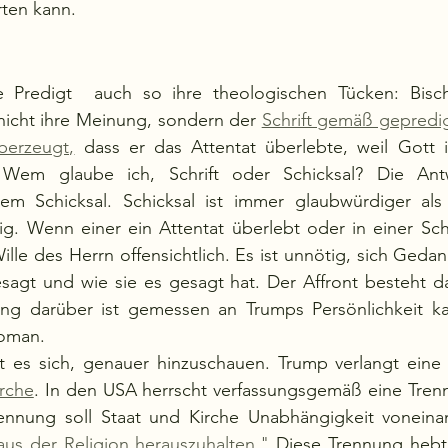
ten kann.
e Predigt  auch so ihre theologischen Tücken: Bisch
nicht ihre Meinung, sondern der 
Schrift gemäß gepredi
berzeugt,
 dass er das Attentat überlebte, weil Gott i
 Wem glaube ich, Schrift oder Schicksal? Die Antwo
dem Schicksal. Schicksal ist immer glaubwürdiger als 
tig. Wenn einer ein Attentat überlebt oder in einer Schl
Wille des Herrn offensichtlich. Es ist unnötig, sich Geda
sagt und wie sie es gesagt hat. Der Affront besteht dar
g darüber ist gemessen an Trumps Persönlichkeit kau
goman. 
t es sich, genauer hinzuschauen. Trump verlangt eine 
irche
. In den USA herrscht verfassungsgemäß eine Trenn
aus der Religion herauszuhalten." 
Diese Trennung hebt 