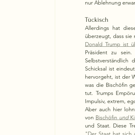
nur Ablehnung erwar
Tückisch
Allerdings hat dies
überzeugt, dass sie 
Donald Trump ist ü
Präsident zu sein.
Selbstverständlich 
Schicksal ist eindeu
hervorgeht, ist der 
was die Bischöfin ge
tut. Trumps Empörun
Impulsiv, extrem, e
Aber auch hier lohn
von 
Bischöfin 
und
 K
"Der Staat hat sich 