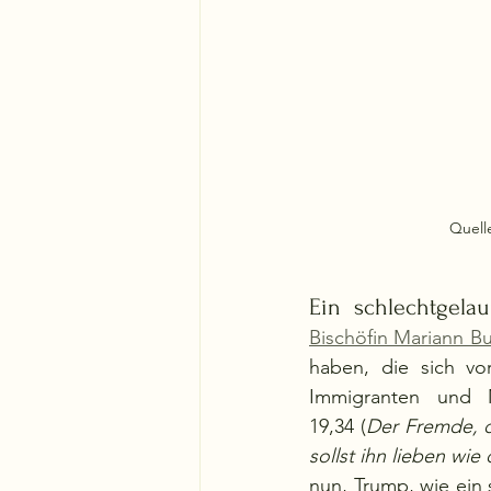
Quelle
Ein  schlechtgela
Bischöfin Mariann B
haben, die sich vor
Immigranten  und  M
19,34 (
Der Fremde, de
sollst ihn lieben wi
nun, Trump, wie ein 