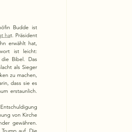
öfin Budde ist 
gt ha
t. Präsident 
hn erwählt hat, 
rt ist leicht: 
die Bibel. Das 
acht als Sieger 
nken zu machen, 
in, dass sie es 
m erstaunlich. 
Entschuldigung 
ung von Kirche 
und Staat. Diese Trennung soll Staat und Kirche Unabhängigkeit voneinander gewähren. 
Trump auf. Die 