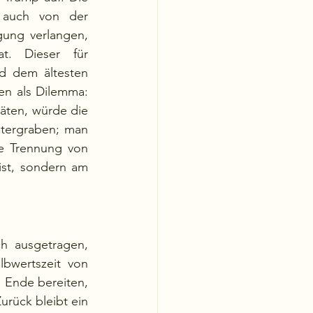
Kirche steht unter seiner präsidialen Stellung und deshalb kann er auch von der  
gung verlangen, 
. Dieser für 
d dem ältesten 
n als Dilemma: 
äten, würde die 
ntergraben; man 
e Trennung von 
t, sondern am  
 ausgetragen, 
bwertszeit von 
 Ende bereiten, 
urück bleibt ein 