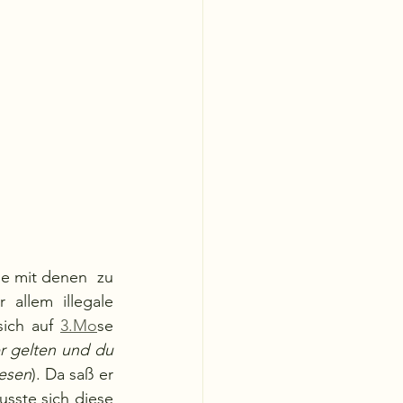
 mit denen  zu 
allem illegale 
ich auf 
3.Mo
se 
r gelten und du 
wesen
). Da saß er 
sste sich diese 