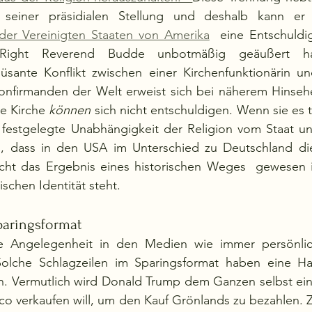
der Vereinigten Staaten von Amerika
  eine Entschuldi
Right Reverend Budde unbotmäßig geäußert hat
üsante Konflikt zwischen einer Kirchenfunktionärin un
nfirmanden der Welt erweist sich bei näherem Hinsehe
e Kirche 
können
 sich nicht entschuldigen. Wenn sie es t
ts festgelegte Unabhängigkeit der Religion vom Staat u
n, dass in den USA im Unterschied zu Deutschland di
icht das Ergebnis eines historischen Weges  gewesen is
schen Identität steht. 
paringsformat
 Angelegenheit in den Medien wie immer persönlich
olche Schlagzeilen im Sparingsformat haben eine Hal
en. Vermutlich wird Donald Trump dem Ganzen selbst ein
ico verkaufen will, um den Kauf Grönlands zu bezahlen. Z