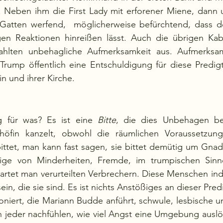
en. Neben ihm die First Lady mit erforener Miene, dann
 Gatten werfend,  möglicherweise befürchtend, dass der
en Reaktionen hinreißen lässt. Auch die übrigen Kabin
ahlten unbehagliche Aufmerksamkeit aus. Aufmerksam
Trump öffentlich eine Entschuldigung für diese Predigt
n und ihrer Kirche.
g für was? Es ist eine 
Bitte
, die dies Unbehagen be
chöfin kanzelt, obwohl die räumlichen Voraussetzungen
ittet, man kann fast sagen, sie bittet demütig um Gnad
ge von Minderheiten, Fremde, im trumpischen Sinne
tet man verurteilten Verbrechern. Diese Menschen inde
ein, die sie sind. Es ist nichts Anstößiges an dieser Pred
oniert, die Mariann Budde anführt, schwule, lesbische 
h jeder nachfühlen, wie viel Angst eine Umgebung auslö